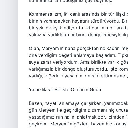
kommensalizm dediğimiz şey buymuş.
Kommensalizm, iki canlı arasında bir tür ilişki 
birinin yanındayken hayatını sürdürüyordu. Bi
bir şekilde eşlik ediyordu. İki canlının bir ara
yalnızca varlıkların birbirini dengelemesiyle ilgi
O an, Meryem’in bana gerçekten ne kadar iht
ona verdiğim değeri anlamaya başladım. Tıpkı bi
suya zarar veriyordum. Ama birlikte varlık gö
varlığımızla bir denge oluşturuyordu. İşte ko
varlığı, diğerinin yaşamını devam ettirmesine 
Yalnızlık ve Birlikte Olmanın Gücü
Bazen, hayatı anlamaya çalışırken, yanımızdak
gün Meryem ile geçirdiğimiz zamanı hiç unut
yaşadığımız ruh halini anlatmak zor. İçimden “
geçirdim. Meryem’in gözleri, bazen hiç konuş