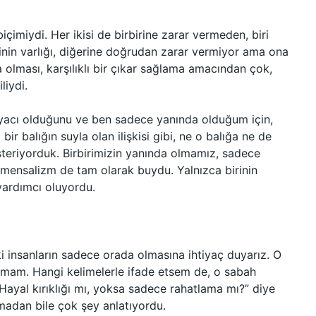
biçimiydi. Her ikisi de birbirine zarar vermeden, biri
rinin varlığı, diğerine doğrudan zarar vermiyor ama ona
da olması, karşılıklı bir çıkar sağlama amacından çok,
liydi.
iyacı olduğunu ve ben sadece yanında olduğum için,
r balığın suyla olan ilişkisi gibi, ne o balığa ne de
steriyorduk. Birbirimizin yanında olmamız, sadece
mmensalizm de tam olarak buydu. Yalnızca birinin
yardımcı oluyordu.
i insanların sadece orada olmasına ihtiyaç duyarız. O
amam. Hangi kelimelerle ifade etsem de, o sabah
Hayal kırıklığı mı, yoksa sadece rahatlama mı?” diye
madan bile çok şey anlatıyordu.