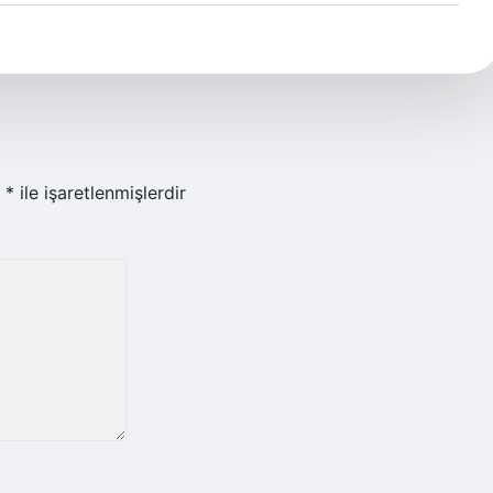
r
*
ile işaretlenmişlerdir