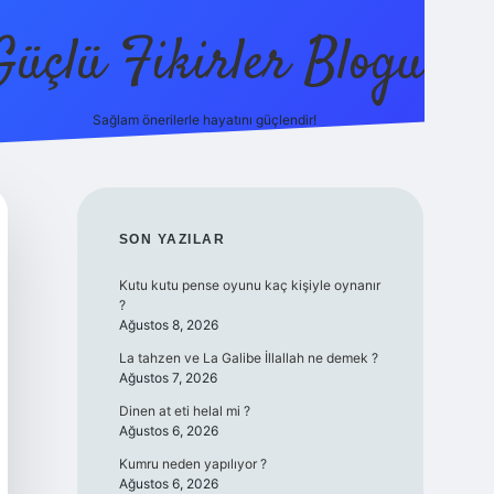
Güçlü Fikirler Blogu
Sağlam önerilerle hayatını güçlendir!
elexbet günc
SIDEBAR
SON YAZILAR
Kutu kutu pense oyunu kaç kişiyle oynanır
?
Ağustos 8, 2026
La tahzen ve La Galibe İllallah ne demek ?
Ağustos 7, 2026
Dinen at eti helal mi ?
Ağustos 6, 2026
Kumru neden yapılıyor ?
Ağustos 6, 2026