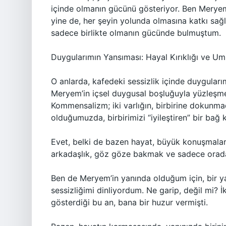
içinde olmanın gücünü gösteriyor. Ben Merye
yine de, her şeyin yolunda olmasına katkı sa
sadece birlikte olmanın gücünde bulmuştum.
Duygularımın Yansıması: Hayal Kırıklığı ve Um
O anlarda, kafedeki sessizlik içinde duygularımı
Meryem’in içsel duygusal boşluğuyla yüzleşmes
Kommensalizm; iki varlığın, birbirine dokunmad
olduğumuzda, birbirimizi “iyileştiren” bir ba
Evet, belki de bazen hayat, büyük konuşmalarl
arkadaşlık, göz göze bakmak ve sadece orada 
Ben de Meryem’in yanında olduğum için, bir y
sessizliğimi dinliyordum. Ne garip, değil mi? İ
gösterdiği bu an, bana bir huzur vermişti.