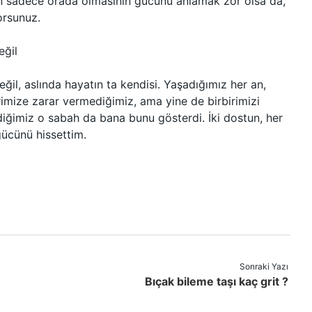
in sadece orada olmasının gücünü anlamak zor olsa da,
orsunuz.
eğil
il, aslında hayatın ta kendisi. Yaşadığımız her an,
birimize zarar vermediğimiz, ama yine de birbirimizi
diğimiz o sabah da bana bunu gösterdi. İki dostun, her
gücünü hissettim.
Sonraki Yazı
Bıçak bileme taşı kaç grit ?