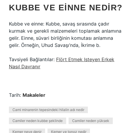
KUBBE VE EINNE NEDIR?
Kubbe ve einne: Kubbe, savaş sırasında çadır
kurmak ve gerekli malzemeleri toplamak anlamına
gelir. Einne, süvari birliğinin komutası anlamına
gelir. Örneğin, Uhud Savaşı’nda, İkrime b.
Tavsiyeli Bağlantılar:
Flört Etmek Isteyen Erkek
Nasıl Davranır
Tarih:
Makaleler
Cami minarenin tepesindeki hilalin adı nedir
Camiler neden kubbe şeklinde
Camiler neden yüksek
Kemer neye denir
Kemer ve tonoz nedir