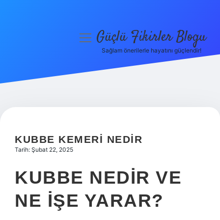
Güçlü Fikirler Blogu
menüyü
aç
Sağlam önerilerle hayatını güçlendir!
Anasayfa
Gizlilik Politikası
Yasal Uyarı
Hakkımızda
KUBBE KEMERI NEDIR
Tarih: Şubat 22, 2025
KUBBE NEDIR VE
NE IŞE YARAR?