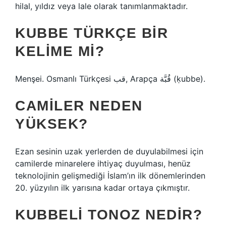
hilal, yıldız veya lale olarak tanımlanmaktadır.
KUBBE TÜRKÇE BIR
KELIME MI?
Menşei. Osmanlı Türkçesi قب‎, Arapça قُبَّة‎ (ḳubbe).
CAMILER NEDEN
YÜKSEK?
Ezan sesinin uzak yerlerden de duyulabilmesi için
camilerde minarelere ihtiyaç duyulması, henüz
teknolojinin gelişmediği İslam’ın ilk dönemlerinden
20. yüzyılın ilk yarısına kadar ortaya çıkmıştır.
KUBBELI TONOZ NEDIR?