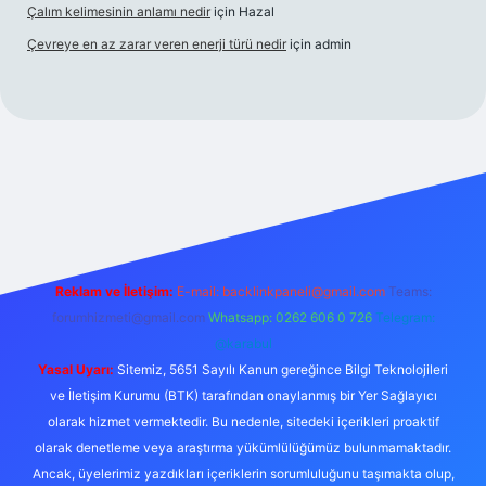
Çalım kelimesinin anlamı nedir
için
Hazal
Çevreye en az zarar veren enerji türü nedir
için
admin
üncel giriş
betexper bahis
Reklam ve İletişim:
E-mail:
backlinkpaneli@gmail.com
Teams:
forumhizmeti@gmail.com
Whatsapp: 0262 606 0 726
Telegram:
@karabul
Yasal Uyarı:
Sitemiz, 5651 Sayılı Kanun gereğince Bilgi Teknolojileri
ve İletişim Kurumu (BTK) tarafından onaylanmış bir Yer Sağlayıcı
olarak hizmet vermektedir. Bu nedenle, sitedeki içerikleri proaktif
olarak denetleme veya araştırma yükümlülüğümüz bulunmamaktadır.
Ancak, üyelerimiz yazdıkları içeriklerin sorumluluğunu taşımakta olup,