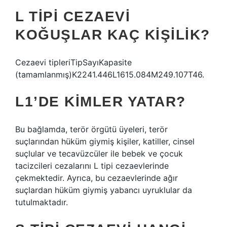
L TIPI CEZAEVI
KOĞUŞLAR KAÇ KIŞILIK?
Cezaevi tipleriTipSayıKapasite
(tamamlanmış)K2241.446L1615.084M249.107T46.
L1’DE KIMLER YATAR?
Bu bağlamda, terör örgütü üyeleri, terör
suçlarından hüküm giymiş kişiler, katiller, cinsel
suçlular ve tecavüzcüler ile bebek ve çocuk
tacizcileri cezalarını L tipi cezaevlerinde
çekmektedir. Ayrıca, bu cezaevlerinde ağır
suçlardan hüküm giymiş yabancı uyruklular da
tutulmaktadır.