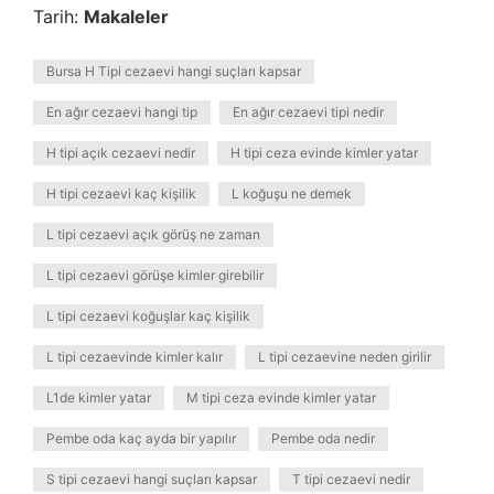
Tarih:
Makaleler
Bursa H Tipi cezaevi hangi suçları kapsar
En ağır cezaevi hangi tip
En ağır cezaevi tipi nedir
H tipi açık cezaevi nedir
H tipi ceza evinde kimler yatar
H tipi cezaevi kaç kişilik
L koğuşu ne demek
L tipi cezaevi açık görüş ne zaman
L tipi cezaevi görüşe kimler girebilir
L tipi cezaevi koğuşlar kaç kişilik
L tipi cezaevinde kimler kalır
L tipi cezaevine neden girilir
L1de kimler yatar
M tipi ceza evinde kimler yatar
Pembe oda kaç ayda bir yapılır
Pembe oda nedir
S tipi cezaevi hangi suçları kapsar
T tipi cezaevi nedir