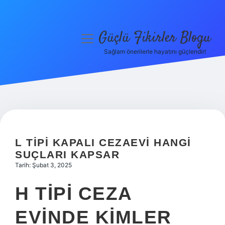
Güçlü Fikirler Blogu
menüyü
aç
Sağlam önerilerle hayatını güçlendir!
Anasayfa
Gizlilik Politikası
Yasal Uyarı
Hakkımızda
L TIPI KAPALI CEZAEVI HANGI
SUÇLARI KAPSAR
Tarih: Şubat 3, 2025
H TIPI CEZA
EVINDE KIMLER