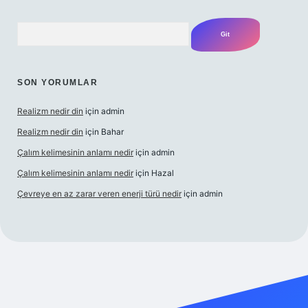
Arama
SON YORUMLAR
Realizm nedir din
için
admin
Realizm nedir din
için
Bahar
Çalım kelimesinin anlamı nedir
için
admin
Çalım kelimesinin anlamı nedir
için
Hazal
Çevreye en az zarar veren enerji türü nedir
için
admin
ncel giriş
betexper bahis