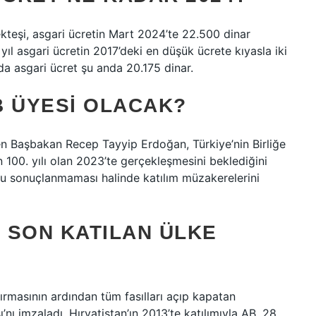
eşi, asgari ücretin Mart 2024’te 22.500 dinar
yıl asgari ücretin 2017’deki en düşük ücrete kıyasla iki
a asgari ücret şu anda 20.175 dinar.
B ÜYESI OLACAK?
en Başbakan Recep Tayyip Erdoğan, Türkiye’nin Birliğe
n 100. yılı olan 2023’te gerçekleşmesini beklediğini
lu sonuçlanmaması halinde katılım müzakerelerini
N SON KATILAN ÜLKE
ldırmasının ardından tüm fasılları açıp kapatan
’nı imzaladı. Hırvatistan’ın 2013’te katılımıyla AB, 28