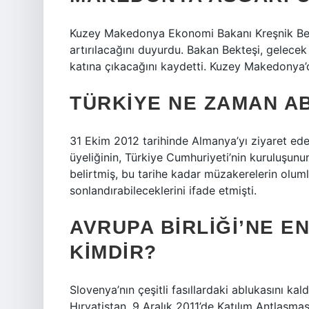
Kuzey Makedonya Ekonomi Bakanı Kreşnik Bekt
artırılacağını duyurdu. Bakan Bekteşi, gelecek 
katına çıkacağını kaydetti. Kuzey Makedonya’d
TÜRKIYE NE ZAMAN A
31 Ekim 2012 tarihinde Almanya’yı ziyaret ed
üyeliğinin, Türkiye Cumhuriyeti’nin kuruluşunu
belirtmiş, bu tarihe kadar müzakerelerin olum
sonlandırabileceklerini ifade etmişti.
AVRUPA BIRLIĞI’NE E
KIMDIR?
Slovenya’nın çeşitli fasıllardaki ablukasını ka
Hırvatistan, 9 Aralık 2011’de Katılım Antlaşması