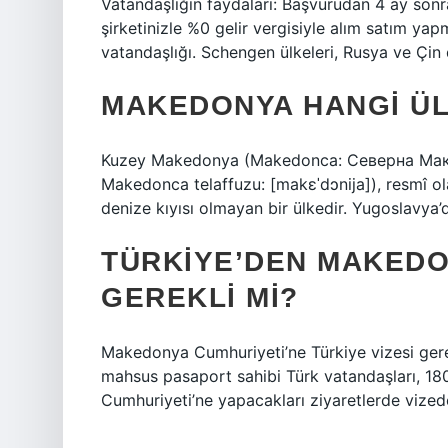
Vatandaşlığın faydaları: Başvurudan 4 ay sonr
şirketinizle %0 gelir vergisiyle alım satım y
vatandaşlığı. Schengen ülkeleri, Rusya ve Çin
MAKEDONYA HANGI ÜL
Kuzey Makedonya (Makedonca: Северна Макед
Makedonca telaffuzu: [makɛˈdɔnija]), resmî o
denize kıyısı olmayan bir ülkedir. Yugoslavya’
TÜRKIYE’DEN MAKEDO
GEREKLI MI?
Makedonya Cumhuriyeti’ne Türkiye vizesi ger
mahsus pasaport sahibi Türk vatandaşları, 
Cumhuriyeti’ne yapacakları ziyaretlerde vized