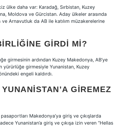
iz ülke daha var: Karadağ, Sırbistan, Kuzey
a, Moldova ve Gürcistan. Aday ülkeler arasında
 ve Arnavutluk da AB ile katılım müzakerelerine
RLIĞINE GIRDI MI?
lüğe girmesinin ardından Kuzey Makedonya, AB’ye
nın yürürlüğe girmesiyle Yunanistan, Kuzey
nündeki engeli kaldırdı.
 YUNANISTAN’A GIREMEZ
 pasaportları Makedonya’ya giriş ve çıkışlarda
dece Yunanistan’a giriş ve çıkışa izin veren “Hellas