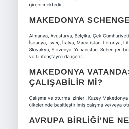
girebilmektedir.
MAKEDONYA SCHENGEN
Almanya, Avusturya, Belçika, Çek Cumhuriyeti,
İspanya, İsveç, İtalya, Macaristan, Letonya, L
Slovakya, Slovenya, Yunanistan. Schengen böl
ve Lihtenştayn’ı da içerir.
MAKEDONYA VATANDAŞ
ÇALIŞABILIR MI?
Çalışma ve oturma izinleri. Kuzey Makedonya va
ülkelerinde basitleştirilmiş çalışma ve/veya otu
AVRUPA BIRLIĞI’NE N