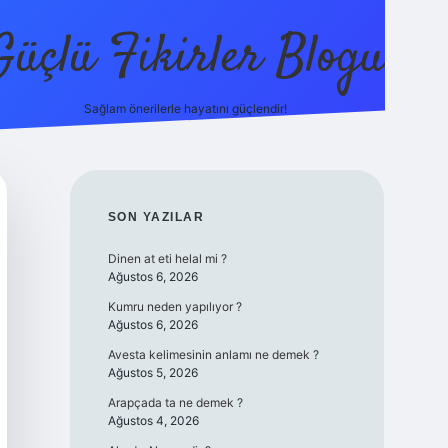
Güçlü Fikirler Blogu
Sağlam önerilerle hayatını güçlendir!
elexbet güncel
SIDEBAR
SON YAZILAR
Dinen at eti helal mi ?
Ağustos 6, 2026
Kumru neden yapılıyor ?
Ağustos 6, 2026
Avesta kelimesinin anlamı ne demek ?
Ağustos 5, 2026
Arapçada ta ne demek ?
Ağustos 4, 2026