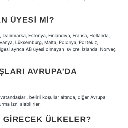
 ÜYESI MI?
 Danimarka, Estonya, Finlandiya, Fransa, Hollanda,
itvanya, Lüksemburg, Malta, Polonya, Portekiz,
gesi ayrıca AB üyesi olmayan İsviçre, İzlanda, Norveç
LARI AVRUPA’DA
tandaşları, belirli koşullar altında, diğer Avrupa
rma izni alabilirler.
E GIRECEK ÜLKELER?