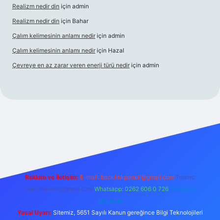
Realizm nedir din
için
admin
Realizm nedir din
için
Bahar
Çalım kelimesinin anlamı nedir
için
admin
Çalım kelimesinin anlamı nedir
için
Hazal
Çevreye en az zarar veren enerji türü nedir
için
admin
güncel giriş
betexper bahis
Reklam ve İletişim:
E-mail:
backlinkpaneli@gmail.com
Teams:
forumhizmeti@gmail.com
Whatsapp: 0262 606 0 726
Telegram:
@karabul
Yasal Uyarı:
Sitemiz, 5651 Sayılı Kanun gereğince Bilgi Teknolojileri