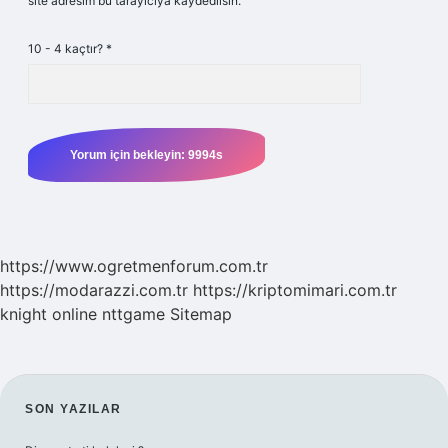
site adresim bu tarayıcıya kaydedilsin.
10 - 4 kaçtır?
*
https://www.ogretmenforum.com.tr
https://modarazzi.com.tr
https://kriptomimari.com.tr
knight online
nttgame
Sitemap
SIDEBAR
SON YAZILAR