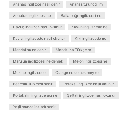
Ananas ingilizce nasıl denir
Ananas turunçgil mi
Armutun İngilizcesi ne
Balkabağı ingilizcesi ne
Havuç ingilizce nasıl okunur
Kavun ingilizcede ne
Kayısı İngilizcede nasıl okunur
Kivi ingilizcede ne
Mandalina ne denir
Mandalina Türkçe mi
Marulun ingilizcesi ne demek
Melon ingilizcesi ne
Muz ne ingilizcede
Orange ne demek meyve
Peachin Türkçesi nedir
Portakal ingilizce nasıl okunur
Portakalın ingilizce adı ne
Şeftali ingilizce nasıl okunur
Yeşil mandalina adı nedir