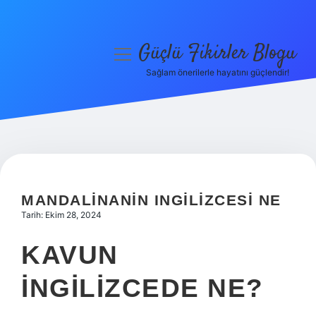
Güçlü Fikirler Blogu
menüyü
aç
Sağlam önerilerle hayatını güçlendir!
Anasayfa
Gizlilik Politikası
Yasal Uyarı
Hakkımızda
MANDALINANIN INGILIZCESI NE
Tarih: Ekim 28, 2024
KAVUN
INGILIZCEDE NE?