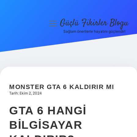
Güçlü Fikirler Blogu
menüyü
aç
Sağlam önerilerle hayatını güçlendir!
Anasayfa
Gizlilik Politikası
Yasal Uyarı
Hakkımızda
MONSTER GTA 6 KALDIRIR MI
Tarih: Ekim 2, 2024
GTA 6 HANGI
BILGISAYAR