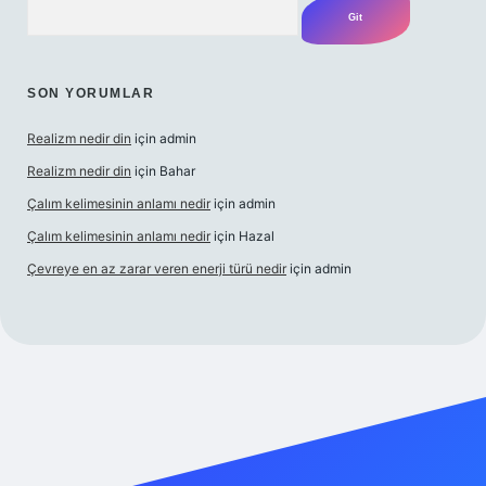
SON YORUMLAR
Realizm nedir din
için
admin
Realizm nedir din
için
Bahar
Çalım kelimesinin anlamı nedir
için
admin
Çalım kelimesinin anlamı nedir
için
Hazal
Çevreye en az zarar veren enerji türü nedir
için
admin
ncel giriş
betexper bahis