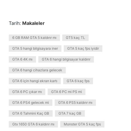
Tarih:
Makaleler
6 GB RAM GTA 5 kaldırır mı
GT5 kaç TL
GTA 5 hangi bilgisayara iner
GTA 5 kaç fps iyidir
GTA 6 4K mı
GTA 6 hangi bilgisayar kaldırır
GTA 6 hangi cihazlara gelecek
GTA 6 için hangi ekran kartı
GTA 6 kaç fps
GTA 6 PC çıkar mı
GTA 6 PC mi PS mi
GTA 6 PS4 gelecek mi
GTA 6 PS5 kaldırır mı
GTA 6 Tahmini Kaç GB
GTA 7 kaç GB
Gtx 1650 GTA 6 kaldırır mı
Monster GTA 5 kaç fps