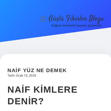
Güçlü Fikirler Blogu
menüyü
aç
Sağlam önerilerle hayatını güçlendir!
Anasayfa
Gizlilik Politikası
Yasal Uyarı
Hakkımızda
NAIF YÜZ NE DEMEK
Tarih: Ocak 13, 2025
NAIF KIMLERE
DENIR?