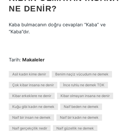
NE DENIR?
Kaba bulmacanın doğru cevapları “Kaba” ve
“Kaba”dır.
Tarih:
Makaleler
Asil kadın kime denir
Benim naçiz vücudum ne demek
Çok kibar insana ne denir
İnce ruhlu ne demek TDK
Kibar erkeklere ne denir
Kibar olmayan insana ne denir
Kuğu gibi kadın ne demek
Naif beden ne demek
Naif bir insan ne demek
Naif bir kadın ne demek
Naif gerçekçilik nedir
Naif güzellik ne demek