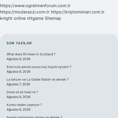
https://www.ogretmenforum.com.tr
https://modarazzi.com.tr
https://kriptomimari.com.tr
knight online
nttgame
Sitemap
SIDEBAR
SON YAZILAR
What does flit mean in Scotland ?
Ağustos 9, 2026
Kutu kutu pense oyunu kaç kişiyle oynanır ?
Ağustos 8, 2026
La tahzen ve La Galibe İllallah ne demek ?
Ağustos 7, 2026
Dinen at eti helal mi ?
Ağustos 6, 2026
Kumru neden yapılıyor ?
Ağustos 6, 2026
Avesta kelimesinin anlamı ne demek ?