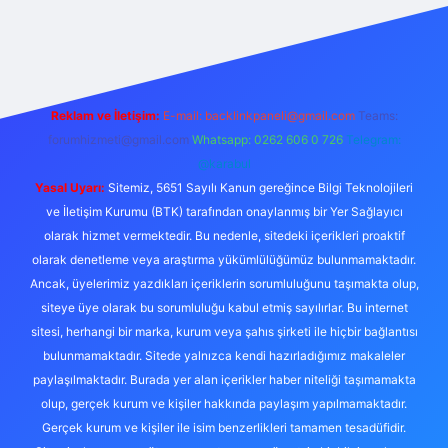
ncel giriş
betexper bahis
Reklam ve İletişim:
E-mail:
backlinkpaneli@gmail.com
Teams:
forumhizmeti@gmail.com
Whatsapp: 0262 606 0 726
Telegram:
@karabul
Yasal Uyarı:
Sitemiz, 5651 Sayılı Kanun gereğince Bilgi Teknolojileri
ve İletişim Kurumu (BTK) tarafından onaylanmış bir Yer Sağlayıcı
olarak hizmet vermektedir. Bu nedenle, sitedeki içerikleri proaktif
olarak denetleme veya araştırma yükümlülüğümüz bulunmamaktadır.
Ancak, üyelerimiz yazdıkları içeriklerin sorumluluğunu taşımakta olup,
siteye üye olarak bu sorumluluğu kabul etmiş sayılırlar. Bu internet
sitesi, herhangi bir marka, kurum veya şahıs şirketi ile hiçbir bağlantısı
bulunmamaktadır. Sitede yalnızca kendi hazırladığımız makaleler
paylaşılmaktadır. Burada yer alan içerikler haber niteliği taşımamakta
olup, gerçek kurum ve kişiler hakkında paylaşım yapılmamaktadır.
Gerçek kurum ve kişiler ile isim benzerlikleri tamamen tesadüfidir.