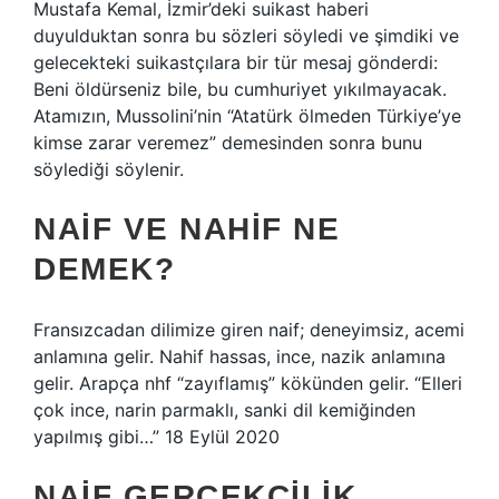
Mustafa Kemal, İzmir’deki suikast haberi
duyulduktan sonra bu sözleri söyledi ve şimdiki ve
gelecekteki suikastçılara bir tür mesaj gönderdi:
Beni öldürseniz bile, bu cumhuriyet yıkılmayacak.
Atamızın, Mussolini’nin “Atatürk ölmeden Türkiye’ye
kimse zarar veremez” demesinden sonra bunu
söylediği söylenir.
NAIF VE NAHIF NE
DEMEK?
Fransızcadan dilimize giren naif; deneyimsiz, acemi
anlamına gelir. Nahif hassas, ince, nazik anlamına
gelir. Arapça nhf “zayıflamış” kökünden gelir. “Elleri
çok ince, narin parmaklı, sanki dil kemiğinden
yapılmış gibi…” 18 Eylül 2020
NAIF GERÇEKÇILIK