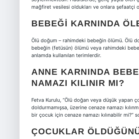
mağfiret vesilesi oldukları ve onlara şefaatçi 
BEBEĞI KARNINDA ÖL
Ölü doğum – rahimdeki bebeğin ölümü. Ölü d
bebeğin (fetüsün) ölümü veya rahimdeki bebeğ
anlamda kullanılan terimlerdir.
ANNE KARNINDA BEB
NAMAZI KILINIR MI?
Fetva Kurulu, “Ölü doğan veya düşük yapan ço
doldurmamışsa, üzerine cenaze namazı kılınm
bir çocuk için cenaze namazı kılınabilir mi?” 
ÇOCUKLAR ÖLDÜĞÜNÜ 