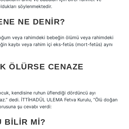
oldukları söylenmektedir.
ENE NE DENIR?
oğum veya rahimdeki bebeğin ölümü veya rahimdeki
in kaybı veya rahim içi eks-fetüs (mort-fetüs) aynı
EK ÖLÜRSE CENAZE
cuk, kendisine ruhun üflendiği dördüncü ayı
az.” dedi. İTTİHADÜL ULEMA Fetva Kurulu, “Ölü doğan
sorusuna şu cevabı verdi:
BILIR MI?