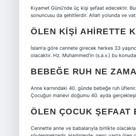
Kıyamet Günü’nde üç kişi şefaat edecektir. Bun
sonuncusu da şehitlerdir. Allah yolunda ve vat
ÖLEN KIŞI AHIRETTE 
İslam’a göre cennete girecek herkes 33 yaşında
olacaktır. Hz. Muhammed’in (s.a.v.) bu konuda
BEBEĞE RUH NE ZAMA
Anne karnındaki 40. günde bebeğe ruh üflenir.
Çocuğun manevi doğumu 40. ayda gerçekleşi
ÖLEN ÇOCUK ŞEFAAT 
Cennette anne ve babalarıyla birlikte olacakla
söylenmektedir. Hadislerde, genç yaşta ölen ç