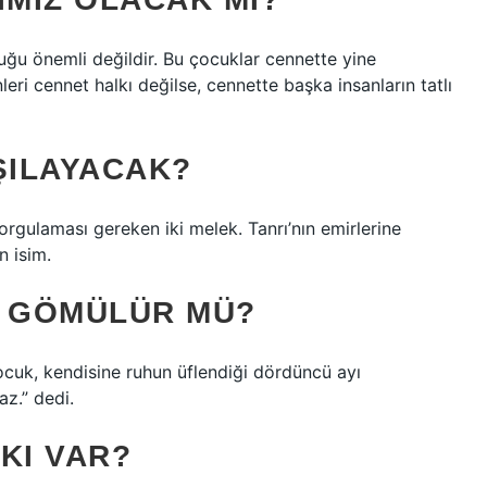
uğu önemli değildir. Bu çocuklar cennette yine
eri cennet halkı değilse, cennette başka insanların tatlı
ŞILAYACAK?
gulaması gereken iki melek. Tanrı’nın emirlerine
n isim.
K GÖMÜLÜR MÜ?
cuk, kendisine ruhun üflendiği dördüncü ayı
z.” dedi.
KI VAR?