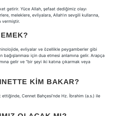
et getirir. Yüce Allah, şefaat dediğimiz olayı
 meleklere, evliyalara, Allah’ın sevgili kullarına,
vermiştir.
DEMEK?
arın bağışlanması için dua etmesi anlamına gelir. Arapça
NETTE KIM BAKAR?
ttiğinde, Cennet Bahçesi’nde Hz. İbrahim (a.s.) ile
MIZ OLACAK MI?