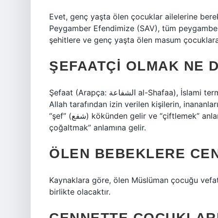
Evet, genç yaşta ölen çocuklar ailelerine berek
Peygamber Efendimize (SAV), tüm peygamberlere,
şehitlere ve genç yaşta ölen masum çocuklara 
ŞEFAATÇI OLMAK NE 
Şefaat (Arapça: الشفاعة al-Shafaa), İslami terminolojide, evliyalar ve özellikle peygamberler gibi
Allah tarafından izin verilen kişilerin, inananl
“şef” (شفع) kökünden gelir ve “çiftlemek” anlamına gelir ve “bir şeyi iki katına çıkarmak veya
çoğaltmak” anlamına gelir.
ÖLEN BEBEKLERE CEN
Kaynaklara göre, ölen Müslüman çocuğu vefat e
birlikte olacaktır.
CENNETTE ÇOCUKLARI