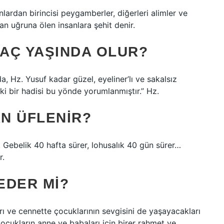
lardan birincisi peygamberler, diğerleri alimler ve
an uğruna ölen insanlara şehit denir.
KAÇ YAŞINDA OLUR?
, Hz. Yusuf kadar güzel, eyeliner’lı ve sakalsız
ki bir hadisi bu yönde yorumlanmıştır.” Hz.
N ÜFLENIR?
 Gebelik 40 hafta sürer, lohusalık 40 gün sürer…
r.
EDER MI?
rı ve cennette çocuklarının sevgisini de yaşayacakları
ocukların anne ve babaları için birer rahmet ve