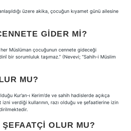
 anlaşıldığı üzere akika, çocuğun kıyamet günü ailesine
ENNETE GIDER MI?
en her Müslüman çocuğunun cennete gideceği
inî bir sorumluluk taşımaz.” (Nevevi; “Sahih-i Müslim
OLUR MU?
olduğu Kur’an-ı Kerim’de ve sahih hadislerde açıkça
t izni verdiği kullarının, razı olduğu ve şefaatlerine izin
dirilmektedir.
 ŞEFAATÇI OLUR MU?