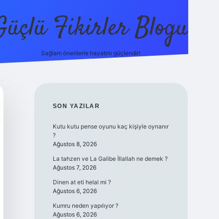
Güçlü Fikirler Blogu
Sağlam önerilerle hayatını güçlendir!
elexbet güncel
SIDEBAR
SON YAZILAR
Kutu kutu pense oyunu kaç kişiyle oynanır
?
Ağustos 8, 2026
La tahzen ve La Galibe İllallah ne demek ?
Ağustos 7, 2026
Dinen at eti helal mi ?
Ağustos 6, 2026
Kumru neden yapılıyor ?
Ağustos 6, 2026