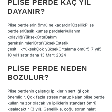
PLISE PERDE KAÇ YIL
DAYANIR?
Plise perdelerin ömrü ne kadardır?ÖzellikPlise
perdelerKlasik kumaş perdelerKullanım
kolaylığıYüksekOrtaBakım
gereksinimleriOrtaYüksekEstetik
çeşitlilikYüksekÇok yüksekOrtalama ömür5-7 yıl5-
10 yıl1 satır daha 13 Mart 2024
PLISE PERDE NEDEN
BOZULUR?
Plise perdenin çalıştığı ipliklerin sertliği çok
önemlidir. Çok fazla strese maruz kalan plise perde
kullanımı zor olacak ve ipliklerin standart ömrü
kısalacaktır (3 yıl). Genellikle, çoğu sorun halat