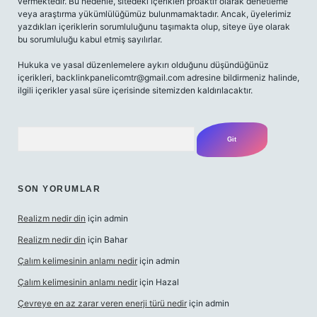
vermektedir. Bu nedenle, sitedeki içerikleri proaktif olarak denetleme
veya araştırma yükümlülüğümüz bulunmamaktadır. Ancak, üyelerimiz
yazdıkları içeriklerin sorumluluğunu taşımakta olup, siteye üye olarak
bu sorumluluğu kabul etmiş sayılırlar.
Hukuka ve yasal düzenlemelere aykırı olduğunu düşündüğünüz
içerikleri,
backlinkpanelicomtr@gmail.com
adresine bildirmeniz halinde,
ilgili içerikler yasal süre içerisinde sitemizden kaldırılacaktır.
Arama
SON YORUMLAR
Realizm nedir din
için
admin
Realizm nedir din
için
Bahar
Çalım kelimesinin anlamı nedir
için
admin
Çalım kelimesinin anlamı nedir
için
Hazal
Çevreye en az zarar veren enerji türü nedir
için
admin