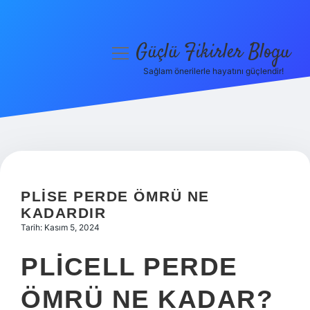
Güçlü Fikirler Blogu
menüyü
aç
Sağlam önerilerle hayatını güçlendir!
Anasayfa
Gizlilik Politikası
Yasal Uyarı
Hakkımızda
PLISE PERDE ÖMRÜ NE
KADARDIR
Tarih: Kasım 5, 2024
PLICELL PERDE
ÖMRÜ NE KADAR?