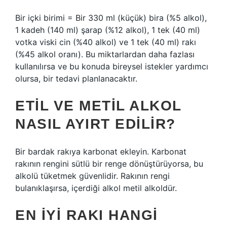
Bir içki birimi = Bir 330 ml (küçük) bira (%5 alkol),
1 kadeh (140 ml) şarap (%12 alkol), 1 tek (40 ml)
votka viski cin (%40 alkol) ve 1 tek (40 ml) rakı
(%45 alkol oranı). Bu miktarlardan daha fazlası
kullanılırsa ve bu konuda bireysel istekler yardımcı
olursa, bir tedavi planlanacaktır.
ETIL VE METIL ALKOL
NASIL AYIRT EDILIR?
Bir bardak rakıya karbonat ekleyin. Karbonat
rakının rengini sütlü bir renge dönüştürüyorsa, bu
alkolü tüketmek güvenlidir. Rakının rengi
bulanıklaşırsa, içerdiği alkol metil alkoldür.
EN IYI RAKI HANGI