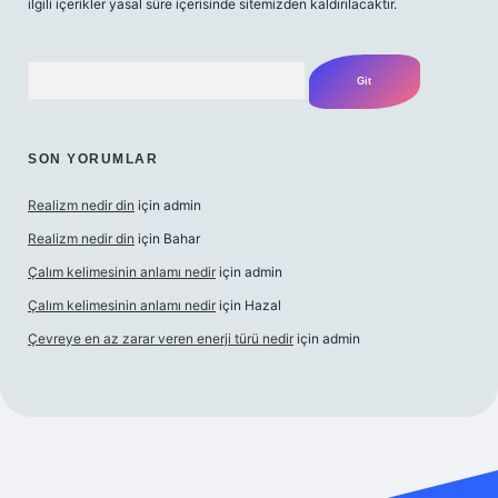
ilgili içerikler yasal süre içerisinde sitemizden kaldırılacaktır.
Arama
SON YORUMLAR
Realizm nedir din
için
admin
Realizm nedir din
için
Bahar
Çalım kelimesinin anlamı nedir
için
admin
Çalım kelimesinin anlamı nedir
için
Hazal
Çevreye en az zarar veren enerji türü nedir
için
admin
cel giriş
betexper bahis