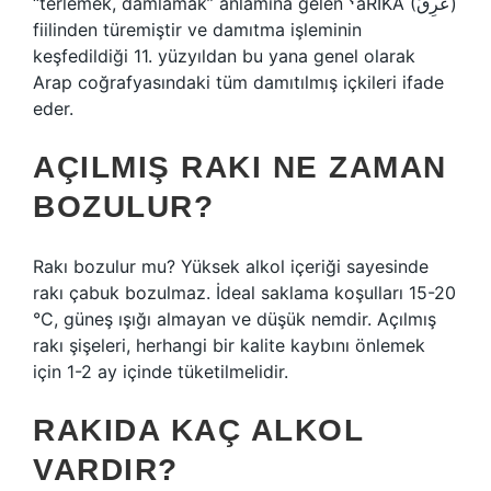
“terlemek, damlamak” anlamına gelen ˁaRİKA (عَرِقَ)
fiilinden türemiştir ve damıtma işleminin
keşfedildiği 11. yüzyıldan bu yana genel olarak
Arap coğrafyasındaki tüm damıtılmış içkileri ifade
eder.
AÇILMIŞ RAKI NE ZAMAN
BOZULUR?
Rakı bozulur mu? Yüksek alkol içeriği sayesinde
rakı çabuk bozulmaz. İdeal saklama koşulları 15-20
°C, güneş ışığı almayan ve düşük nemdir. Açılmış
rakı şişeleri, herhangi bir kalite kaybını önlemek
için 1-2 ay içinde tüketilmelidir.
RAKIDA KAÇ ALKOL
VARDIR?