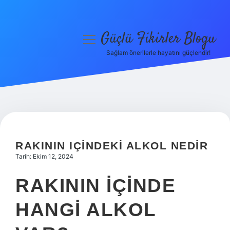
Güçlü Fikirler Blogu
menüyü
aç
Sağlam önerilerle hayatını güçlendir!
Anasayfa
Gizlilik Politikası
Yasal Uyarı
Hakkımızda
RAKININ IÇINDEKI ALKOL NEDIR
Tarih: Ekim 12, 2024
RAKININ IÇINDE
HANGI ALKOL