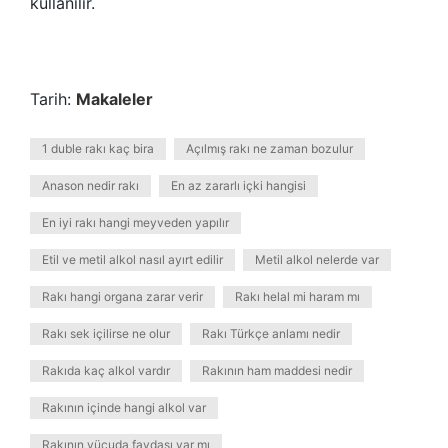
kullanılır.
Tarih:
Makaleler
1 duble rakı kaç bira
Açılmış rakı ne zaman bozulur
Anason nedir rakı
En az zararlı içki hangisi
En iyi rakı hangi meyveden yapılır
Etil ve metil alkol nasıl ayırt edilir
Metil alkol nelerde var
Rakı hangi organa zarar verir
Rakı helal mi haram mı
Rakı sek içilirse ne olur
Rakı Türkçe anlamı nedir
Rakıda kaç alkol vardır
Rakının ham maddesi nedir
Rakının içinde hangi alkol var
Rakının vücuda faydası var mı