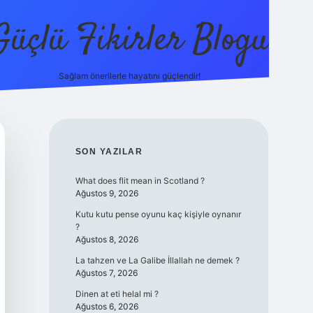
Güçlü Fikirler Blogu
Sağlam önerilerle hayatını güçlendir!
elexbet güncel
SIDEBAR
SON YAZILAR
What does flit mean in Scotland ?
Ağustos 9, 2026
Kutu kutu pense oyunu kaç kişiyle oynanır
?
Ağustos 8, 2026
La tahzen ve La Galibe İllallah ne demek ?
Ağustos 7, 2026
Dinen at eti helal mi ?
Ağustos 6, 2026