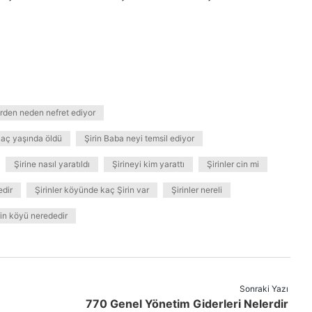
erden neden nefret ediyor
kaç yaşında öldü
Şirin Baba neyi temsil ediyor
Şirine nasıl yaratıldı
Şirineyi kim yarattı
Şirinler cin mi
edir
Şirinler köyünde kaç Şirin var
Şirinler nereli
rin köyü nerededir
Sonraki Yazı
770 Genel Yönetim Giderleri Nelerdir