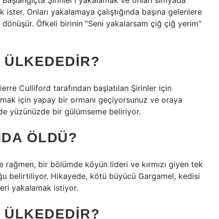
r. Başlangıçta Şirinler’i yakalamak ve onları simyada
 ister. Onları yakalamaya çalıştığında başına gelenlere
önüşür. Öfkeli birinin “Seni yakalarsam çiğ çiğ yerim”
I ÜLKEDEDIR?
erre Culliford tarafından başlatılan Şirinler için
laşmak için yapay bir ormanı geçiyorsunuz ve oraya
de yüzünüzde bir gülümseme beliriyor.
NDA ÖLDÜ?
 rağmen, bir bölümde köyün lideri ve kırmızı giyen tek
ğu belirtiliyor. Hikayede, kötü büyücü Gargamel, kedisi
eri yakalamak istiyor.
I ÜLKEDEDIR?