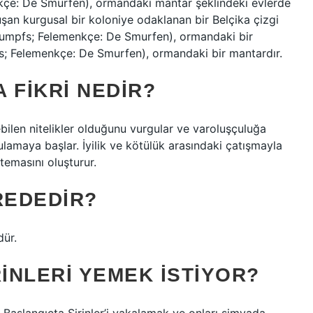
nkçe: De Smurfen), ormandaki mantar şeklindeki evlerde
şan kurgusal bir koloniye odaklanan bir Belçika çizgi
troumpfs; Felemenkçe: De Smurfen), ormandaki bir
fs; Felemenkçe: De Smurfen), ormandaki bir mantardır.
A FIKRI NEDIR?
lebilen nitelikler olduğunu vurgular ve varoluşçuluğa
lamaya başlar. İyilik ve kötülük arasındaki çatışmayla
temasını oluşturur.
REDEDIR?
dür.
INLERI YEMEK ISTIYOR?