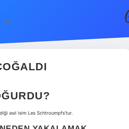
 ÇOĞALDI
DOĞURDU?
diği asıl isim Les Schtroumpfs’tur.
 NEDEN YAKALAMAK