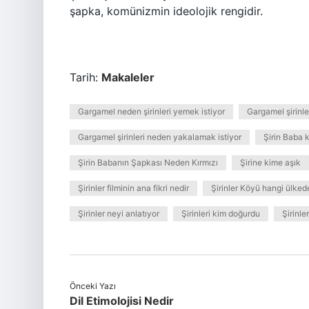
şapka, komünizmin ideolojik rengidir.
Tarih:
Makaleler
Gargamel neden şirinleri yemek istiyor
Gargamel şirinl
Gargamel şirinleri neden yakalamak istiyor
Şirin Baba 
Şirin Babanın Şapkası Neden Kırmızı
Şirine kime aşık
Şirinler filminin ana fikri nedir
Şirinler Köyü hangi ülked
Şirinler neyi anlatıyor
Şirinleri kim doğurdu
Şirinle
Önceki Yazı
Dil Etimolojisi Nedir