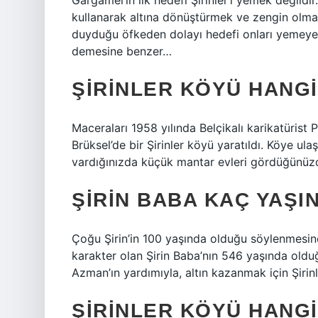
Gargamel’in ilk hedefi Şirinler’i yemek değildi
kullanarak altına dönüştürmek ve zengin olmak
duyduğu öfkeden dolayı hedefi onları yemeye d
demesine benzer…
ŞIRINLER KÖYÜ HANG
Maceraları 1958 yılında Belçikalı karikatürist Pi
Brüksel’de bir Şirinler köyü yaratıldı. Köye u
vardığınızda küçük mantar evleri gördüğünüz
ŞIRIN BABA KAÇ YAŞI
Çoğu Şirin’in 100 yaşında olduğu söylenmesine
karakter olan Şirin Baba’nın 546 yaşında oldu
Azman’ın yardımıyla, altın kazanmak için Şirinl
ŞIRINLER KÖYÜ HANG