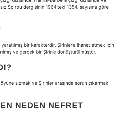
n çizgi dizisinde, Hanna-Barbera çizgi dizisinde ve
nsız Spirou dergisinin 1964’teki 1354. sayısına göre
?
yaratılmış bir karakterdir. Şirinler’e ihanet etmek için
rılmış ve gerçek bir Şirin’e dönüştürülmüştür.
DI?
 köyüne sızmak ve Şirinler arasında sorun çıkarmak
EN NEDEN NEFRET