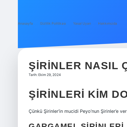
Anasayfa
Gizlilik Politikası
Yasal Uyarı
Hakkımızda
ŞIRINLER NASIL
Tarih: Ekim 29, 2024
ŞIRINLERI KIM 
Çünkü Şirinler’in mucidi Peyo’nun Şirinler’e ver
GARGAMEL ŞIRINLERI