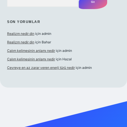
SON YORUMLAR
Realizm nedir din
için
admin
Realizm nedir din
için
Bahar
Çalım kelimesinin anlamı nedir
için
admin
Çalım kelimesinin anlamı nedir
için
Hazal
Çevreye en az zarar veren enerji türü nedir
için
admin
cel giriş
betexper bahis