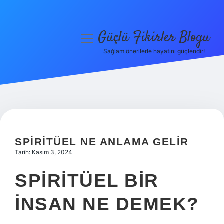
Güçlü Fikirler Blogu
menüyü
aç
Sağlam önerilerle hayatını güçlendir!
Anasayfa
Gizlilik Politikası
Yasal Uyarı
Hakkımızda
SPIRITÜEL NE ANLAMA GELIR
Tarih: Kasım 3, 2024
SPIRITÜEL BIR
INSAN NE DEMEK?