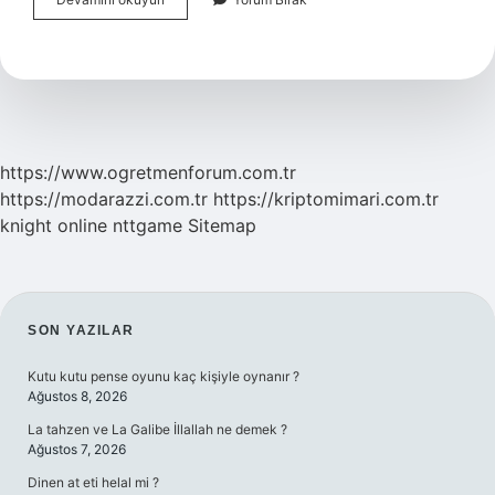
Köpek
Balığı
Var
Mı
https://www.ogretmenforum.com.tr
https://modarazzi.com.tr
https://kriptomimari.com.tr
knight online
nttgame
Sitemap
SIDEBAR
SON YAZILAR
Kutu kutu pense oyunu kaç kişiyle oynanır ?
Ağustos 8, 2026
La tahzen ve La Galibe İllallah ne demek ?
Ağustos 7, 2026
Dinen at eti helal mi ?