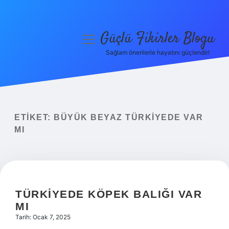
Güçlü Fikirler Blogu
menüyü
aç
Sağlam önerilerle hayatını güçlendir!
Anasayfa
Gizlilik Politikası
Yasal Uyarı
ETIKET:
BÜYÜK BEYAZ TÜRKIYEDE VAR
MI
Hakkımızda
TÜRKIYEDE KÖPEK BALIĞI VAR
MI
Tarih: Ocak 7, 2025