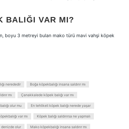
 BALIĞI VAR MI?
an, boyu 3 metreyi bulan mako türü mavi vahşi köpek
ığı nerededir
Boğa köpekbalığı insana saldırır mı
dırır mı
Çanakkalede köpek balığı var mı
balığı olur mu
En tehlikeli köpek balığı nerede yaşar
köpekbalığı var mı
Köpek balığı saldırırsa ne yapmalı
i denizde olur
Mako köpekbalığı insana saldırır mı