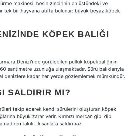
ldürme makinesi, besin zincirinin en üstündeki ve
ar tek bir hayvana atıfta bulunur: büyük beyaz köpek
ENIZINDE KÖPEK BALIĞI
rmara Denizi’nde görülebilen pulluk köpekbalığının
 560 santimetre uzunluğa ulaşmaktadır. Sürü balıklarıyla
ikal denizlere kadar her yerde gözlemlemek mümkündür.
 SALDIRIR MI?
rüleri takip ederek kendi sürülerini oluşturan köpek
 ağlarına büyük zarar verir. Kırmızı mercan gibi dip
a nadiren takılır. İnsanlara saldırmaz.