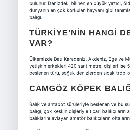
bulunur. Denizdeki bilinen en büyük yırtıcı, ö
dünyanın en çok korkulan hayvanı gibi tanıml
balığı.
TÜRKIYE’NIN HANGI D
VAR?
Ülkemizde Batı Karadeniz, Akdeniz, Ege ve Ma
yetişkin erkekleri 420 santimetre, dişileri ise
beslenen türü, soğuk denizlerden sıcak trop
CAMGÖZ KÖPEK BALIĞI
Balık ve ahtapot sürüleriyle beslenen ve bu sü
balığı, çok keskin dişleriyle ticari balıkçıların
balıklarını avlayan amatör balıkçıların oltaların