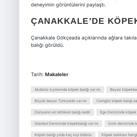
deneyimin görüntülerini paylaştı.
ÇANAKKALE’DE KÖPEK
Çanakkale Gökçeada açıklarında ağlara takıl
balığı görüldü.
Tarih:
Makaleler
Akdeniz kıyılarında köpek balığı var mı
Beyaz köpekbal
Büyük beyaz Türkiyede var mı
Camgöz köpek balığı sal
Dünyanın en tehlikeli balığı nedir
Ege Denizinde köpek 
İstanbul Denizinde köpekbalığı var mı
İzmir denizinde 
Köpek balığı yılda kaç kişi öldürür
Köpek balıkları hang