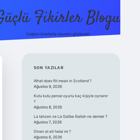
Güçlü Fikirler Blogu
Sağlam önerilerle hayatını güçlendir!
elexbet güncel
SIDEBAR
SON YAZILAR
What does flit mean in Scotland ?
Ağustos 9, 2026
Kutu kutu pense oyunu kaç kişiyle oynanır
?
Ağustos 8, 2026
La tahzen ve La Galibe İllallah ne demek ?
Ağustos 7, 2026
Dinen at eti helal mi ?
Ağustos 6, 2026