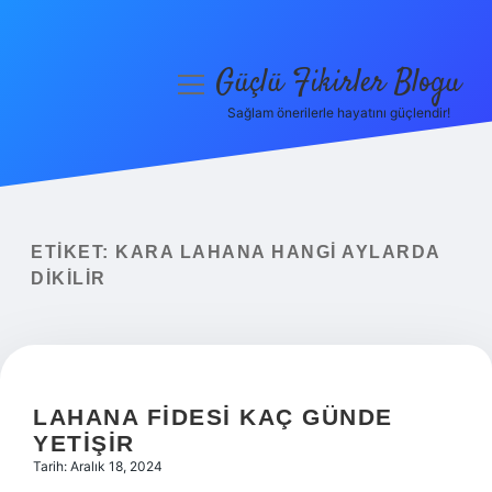
Güçlü Fikirler Blogu
menüyü
aç
Sağlam önerilerle hayatını güçlendir!
Anasayfa
Gizlilik Politikası
Yasal Uyarı
ETIKET:
KARA LAHANA HANGI AYLARDA
DIKILIR
Hakkımızda
LAHANA FIDESI KAÇ GÜNDE
YETIŞIR
Tarih: Aralık 18, 2024