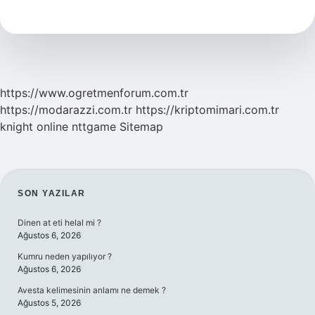
Kaç
Günde
Yetişir
https://www.ogretmenforum.com.tr
https://modarazzi.com.tr
https://kriptomimari.com.tr
knight online
nttgame
Sitemap
SIDEBAR
SON YAZILAR
Dinen at eti helal mi ?
Ağustos 6, 2026
Kumru neden yapılıyor ?
Ağustos 6, 2026
Avesta kelimesinin anlamı ne demek ?
Ağustos 5, 2026