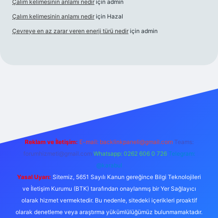
Çalım kelimesinin anlamı nedir
için
admin
Çalım kelimesinin anlamı nedir
için
Hazal
Çevreye en az zarar veren enerji türü nedir
için
admin
el giriş
betexper bahis
Reklam ve İletişim:
E-mail:
backlinkpaneli@gmail.com
Teams:
forumhizmeti@gmail.com
Whatsapp: 0262 606 0 726
Telegram:
@karabul
Yasal Uyarı:
Sitemiz, 5651 Sayılı Kanun gereğince Bilgi Teknolojileri
ve İletişim Kurumu (BTK) tarafından onaylanmış bir Yer Sağlayıcı
olarak hizmet vermektedir. Bu nedenle, sitedeki içerikleri proaktif
olarak denetleme veya araştırma yükümlülüğümüz bulunmamaktadır.