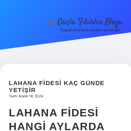
Güçlü Fikirler Blogu
menüyü
aç
Sağlam önerilerle hayatını güçlendir!
Anasayfa
Gizlilik Politikası
Yasal Uyarı
Hakkımızda
LAHANA FIDESI KAÇ GÜNDE
YETIŞIR
Tarih: Aralık 18, 2024
LAHANA FIDESI
HANGI AYLARDA