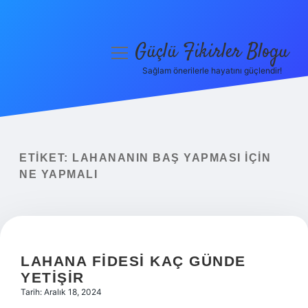
Güçlü Fikirler Blogu
menüyü
aç
Sağlam önerilerle hayatını güçlendir!
Anasayfa
Gizlilik Politikası
Yasal Uyarı
ETIKET:
LAHANANIN BAŞ YAPMASI IÇIN
NE YAPMALI
Hakkımızda
LAHANA FIDESI KAÇ GÜNDE
YETIŞIR
Tarih: Aralık 18, 2024