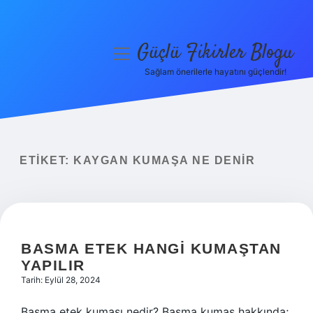
Güçlü Fikirler Blogu
menüyü
aç
Sağlam önerilerle hayatını güçlendir!
Anasayfa
Gizlilik Politikası
Yasal Uyarı
ETIKET:
KAYGAN KUMAŞA NE DENIR
Hakkımızda
BASMA ETEK HANGI KUMAŞTAN
YAPILIR
Tarih: Eylül 28, 2024
Basma etek kumaşı nedir? Basma kumaş hakkında;