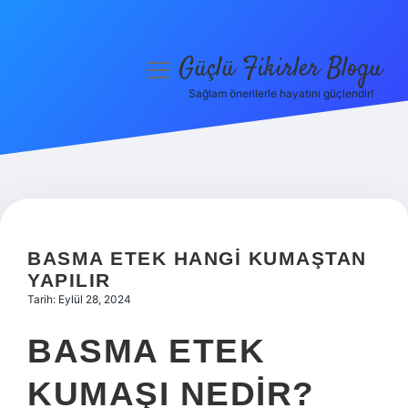
Güçlü Fikirler Blogu
menüyü
aç
Sağlam önerilerle hayatını güçlendir!
Anasayfa
Gizlilik Politikası
Yasal Uyarı
Hakkımızda
BASMA ETEK HANGI KUMAŞTAN
YAPILIR
Tarih: Eylül 28, 2024
BASMA ETEK
KUMAŞI NEDIR?