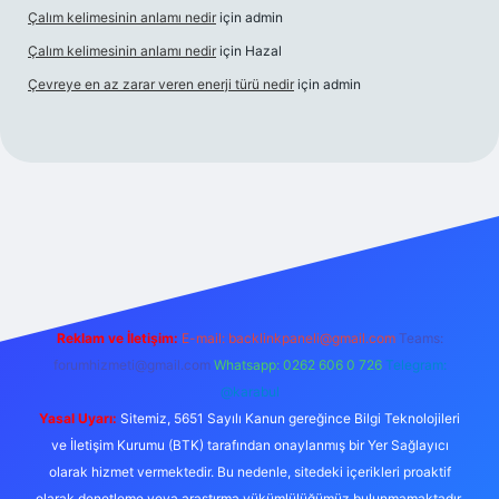
Çalım kelimesinin anlamı nedir
için
admin
Çalım kelimesinin anlamı nedir
için
Hazal
Çevreye en az zarar veren enerji türü nedir
için
admin
ncel giriş
betexper bahis
Reklam ve İletişim:
E-mail:
backlinkpaneli@gmail.com
Teams:
forumhizmeti@gmail.com
Whatsapp: 0262 606 0 726
Telegram:
@karabul
Yasal Uyarı:
Sitemiz, 5651 Sayılı Kanun gereğince Bilgi Teknolojileri
ve İletişim Kurumu (BTK) tarafından onaylanmış bir Yer Sağlayıcı
olarak hizmet vermektedir. Bu nedenle, sitedeki içerikleri proaktif
olarak denetleme veya araştırma yükümlülüğümüz bulunmamaktadır.