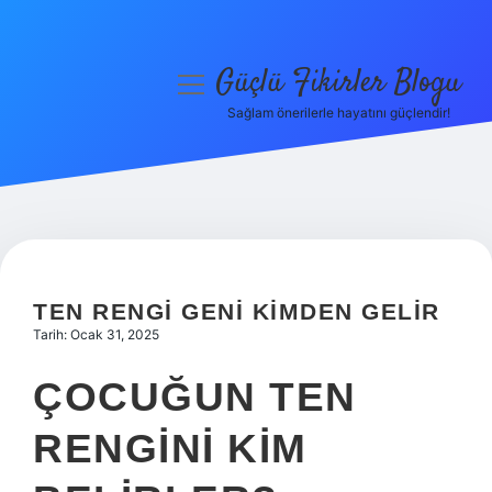
Güçlü Fikirler Blogu
menüyü
aç
Sağlam önerilerle hayatını güçlendir!
Anasayfa
Gizlilik Politikası
Yasal Uyarı
Hakkımızda
TEN RENGI GENI KIMDEN GELIR
Tarih: Ocak 31, 2025
ÇOCUĞUN TEN
RENGINI KIM