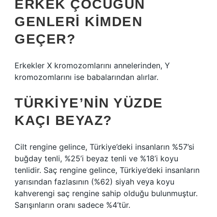
ERKEK ÇOCUĞUN
GENLERI KIMDEN
GEÇER?
Erkekler X kromozomlarını annelerinden, Y
kromozomlarını ise babalarından alırlar.
TÜRKIYE’NIN YÜZDE
KAÇI BEYAZ?
Cilt rengine gelince, Türkiye’deki insanların %57’si
buğday tenli, %25’i beyaz tenli ve %18’i koyu
tenlidir. Saç rengine gelince, Türkiye’deki insanların
yarısından fazlasının (%62) siyah veya koyu
kahverengi saç rengine sahip olduğu bulunmuştur.
Sarışınların oranı sadece %4’tür.