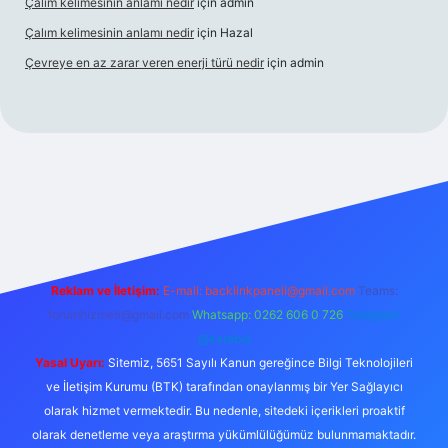
Çalım kelimesinin anlamı nedir
için
admin
Çalım kelimesinin anlamı nedir
için
Hazal
Çevreye en az zarar veren enerji türü nedir
için
admin
el giriş
betexper bahis
Reklam ve İletişim:
E-mail:
backlinkpaneli@gmail.com
Teams:
forumhizmeti@gmail.com
Whatsapp: 0262 606 0 726
Telegram:
@karabul
Yasal Uyarı:
Sitemiz, 5651 Sayılı Kanun gereğince Bilgi Teknolojileri
ve İletişim Kurumu (BTK) tarafından onaylanmış bir Yer Sağlayıcı
olarak hizmet vermektedir. Bu nedenle, sitedeki içerikleri proaktif
olarak denetleme veya araştırma yükümlülüğümüz bulunmamaktadır.