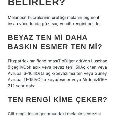
BELIRLER?
Melanosit hücrelerinin ürettiği melanin pigmenti
insan vücudunda göz, saç ve cilt rengini belirler.
BEYAZ TEN MI DAHA
BASKIN ESMER TEN MI?
Fitzpatrick sınıflandırmasıTipDiğer adıVon Luschan
ölçeğiIVÇok açık veya beyaz ten1–5IIAçık ten veya
Avrupalı6–10IIIOrta açık/beyazımsı ten veya Güney
Avrupalı11–15IVOrta koyu/esmer veya Akdenizli16–
212 satır daha
TEN RENGI KIME ÇEKER?
Cilt rengi, insan genomundaki melanin sentezini