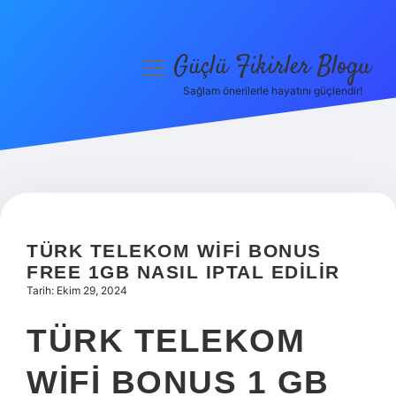
Güçlü Fikirler Blogu
menüyü
aç
Sağlam önerilerle hayatını güçlendir!
Anasayfa
Gizlilik Politikası
Yasal Uyarı
Hakkımızda
TÜRK TELEKOM WIFI BONUS
FREE 1GB NASIL IPTAL EDILIR
Tarih: Ekim 29, 2024
TÜRK TELEKOM
WIFI BONUS 1 GB