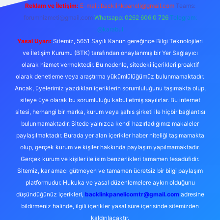
Reklam ve İletişim:
E-mail:
backlinkpaneli@gmail.com
Teams:
forumhizmeti@gmail.com
Whatsapp: 0262 606 0 726
Telegram:
@karabul
Yasal Uyarı:
Sitemiz, 5651 Sayılı Kanun gereğince Bilgi Teknolojileri
ve İletişim Kurumu (BTK) tarafından onaylanmış bir Yer Sağlayıcı
olarak hizmet vermektedir. Bu nedenle, sitedeki içerikleri proaktif
olarak denetleme veya araştırma yükümlülüğümüz bulunmamaktadır.
Ancak, üyelerimiz yazdıkları içeriklerin sorumluluğunu taşımakta olup,
siteye üye olarak bu sorumluluğu kabul etmiş sayılırlar. Bu internet
sitesi, herhangi bir marka, kurum veya şahıs şirketi ile hiçbir bağlantısı
bulunmamaktadır. Sitede yalnızca kendi hazırladığımız makaleler
paylaşılmaktadır. Burada yer alan içerikler haber niteliği taşımamakta
olup, gerçek kurum ve kişiler hakkında paylaşım yapılmamaktadır.
Gerçek kurum ve kişiler ile isim benzerlikleri tamamen tesadüfidir.
Sitemiz, kar amacı gütmeyen ve tamamen ücretsiz bir bilgi paylaşım
platformudur. Hukuka ve yasal düzenlemelere aykırı olduğunu
düşündüğünüz içerikleri,
backlinkpanelicomtr@gmail.com
adresine
bildirmeniz halinde, ilgili içerikler yasal süre içerisinde sitemizden
kaldırılacaktır.