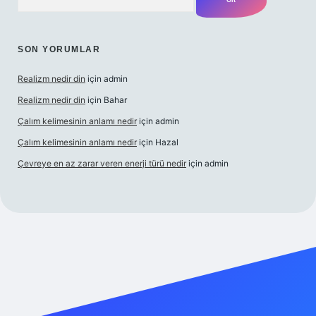
SON YORUMLAR
Realizm nedir din
için
admin
Realizm nedir din
için
Bahar
Çalım kelimesinin anlamı nedir
için
admin
Çalım kelimesinin anlamı nedir
için
Hazal
Çevreye en az zarar veren enerji türü nedir
için
admin
el giriş
betexper bahis