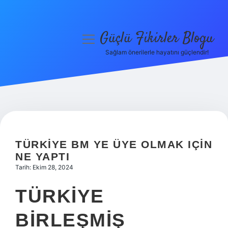
Güçlü Fikirler Blogu
menüyü
aç
Sağlam önerilerle hayatını güçlendir!
Anasayfa
Gizlilik Politikası
Yasal Uyarı
Hakkımızda
TÜRKIYE BM YE ÜYE OLMAK IÇIN
NE YAPTI
Tarih: Ekim 28, 2024
TÜRKIYE
BIRLEŞMIŞ