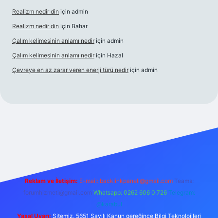
Realizm nedir din
için
admin
Realizm nedir din
için
Bahar
Çalım kelimesinin anlamı nedir
için
admin
Çalım kelimesinin anlamı nedir
için
Hazal
Çevreye en az zarar veren enerji türü nedir
için
admin
ncel giriş
betexper bahis
Reklam ve İletişim:
E-mail:
backlinkpaneli@gmail.com
Teams:
forumhizmeti@gmail.com
Whatsapp: 0262 606 0 726
Telegram:
@karabul
Yasal Uyarı:
Sitemiz, 5651 Sayılı Kanun gereğince Bilgi Teknolojileri