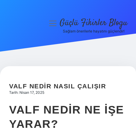
Güçlü Fikirler Blogu
menüyü
aç
Sağlam önerilerle hayatını güçlendir!
Anasayfa
Gizlilik Politikası
Yasal Uyarı
Hakkımızda
VALF NEDIR NASIL ÇALIŞIR
Tarih: Nisan 17, 2025
VALF NEDIR NE IŞE
YARAR?