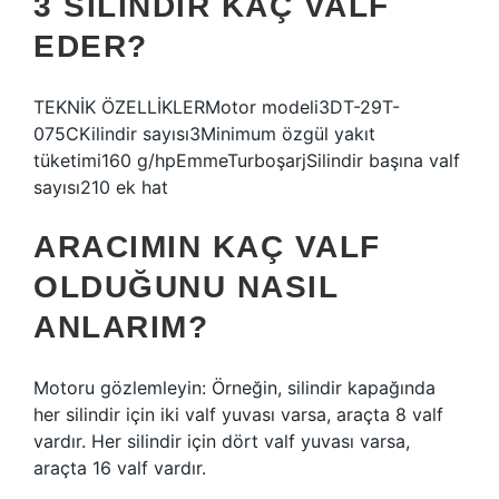
3 SILINDIR KAÇ VALF
EDER?
TEKNİK ÖZELLİKLERMotor modeli3DT-29T-
075CKilindir sayısı3Minimum özgül yakıt
tüketimi160 g/hpEmmeTurboşarjSilindir başına valf
sayısı210 ek hat
ARACIMIN KAÇ VALF
OLDUĞUNU NASIL
ANLARIM?
Motoru gözlemleyin: Örneğin, silindir kapağında
her silindir için iki valf yuvası varsa, araçta 8 valf
vardır. Her silindir için dört valf yuvası varsa,
araçta 16 valf vardır.