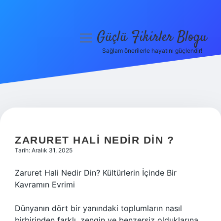
Güçlü Fikirler Blogu
menüyü
aç
Sağlam önerilerle hayatını güçlendir!
Anasayfa
Gizlilik Politikası
Yasal Uyarı
Hakkımızda
ZARURET HALI NEDIR DIN ?
Tarih: Aralık 31, 2025
Zaruret Hali Nedir Din? Kültürlerin İçinde Bir
Kavramın Evrimi
Dünyanın dört bir yanındaki toplumların nasıl
birbirinden farklı, zengin ve benzersiz olduklarına