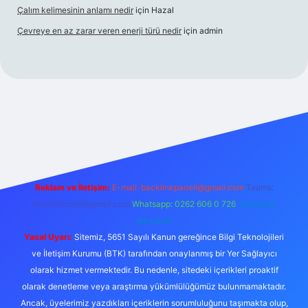
Çalım kelimesinin anlamı nedir
için
Hazal
Çevreye en az zarar veren enerji türü nedir
için
admin
güncel giriş
betexper bahis
Reklam ve İletişim:
E-mail:
backlinkpaneli@gmail.com
Teams:
forumhizmeti@gmail.com
Whatsapp: 0262 606 0 726
Telegram:
@karabul
Yasal Uyarı:
Sitemiz, 5651 Sayılı Kanun gereğince Bilgi Teknolojileri
ve İletişim Kurumu (BTK) tarafından onaylanmış bir Yer Sağlayıcı
olarak hizmet vermektedir. Bu nedenle, sitedeki içerikleri proaktif
olarak denetleme veya araştırma yükümlülüğümüz bulunmamaktadır.
Ancak, üyelerimiz yazdıkları içeriklerin sorumluluğunu taşımakta olup,