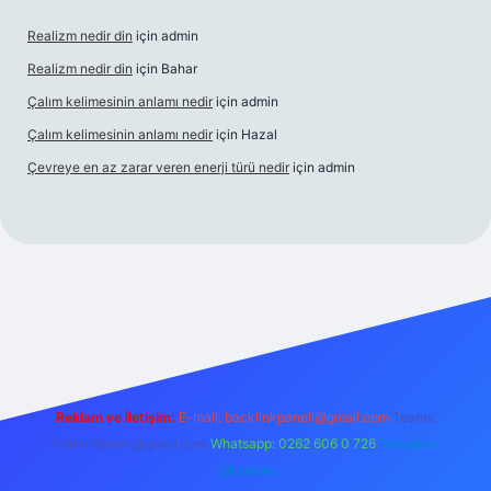
Realizm nedir din
için
admin
Realizm nedir din
için
Bahar
Çalım kelimesinin anlamı nedir
için
admin
Çalım kelimesinin anlamı nedir
için
Hazal
Çevreye en az zarar veren enerji türü nedir
için
admin
güncel giriş
betexper bahis
Reklam ve İletişim:
E-mail:
backlinkpaneli@gmail.com
Teams:
forumhizmeti@gmail.com
Whatsapp: 0262 606 0 726
Telegram:
@karabul