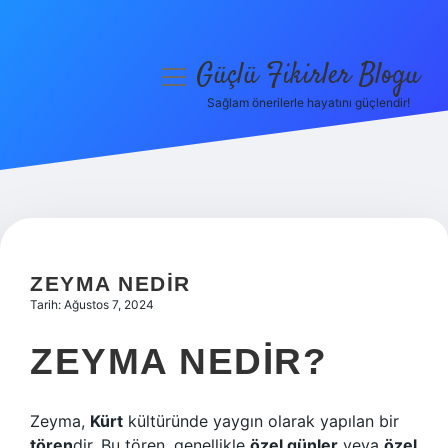
Güçlü Fikirler Blogu
menüyü
aç
Sağlam önerilerle hayatını güçlendir!
Anasayfa
Gizlilik Politikası
Yasal Uyarı
Hakkımızda
ZEYMA NEDIR
Tarih: Ağustos 7, 2024
ZEYMA NEDIR?
Zeyma,
Kürt
kültüründe yaygın olarak yapılan bir
tören
dir. Bu tören, genellikle
özel günler
veya
özel