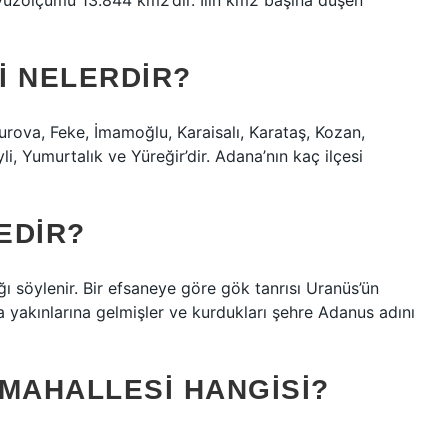
n yüzölçümü 13.844 km2’dir. İlin km2 başına düşen
RI NELERDIR?
urova, Feke, İmamoğlu, Karaisalı, Karataş, Kozan,
i, Yumurtalık ve Yüreğir’dir. Adana’nın kaç ilçesi
EDIR?
ı söylenir. Bir efsaneye göre gök tanrısı Uranüs’ün
 yakınlarına gelmişler ve kurdukları şehre Adanus adını
 MAHALLESI HANGISI?