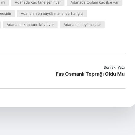
 mı
Adanada kaç tane şehir var
Adanada toplam kaç ilçe var
residir
Adananın en büyük mahallesi hangisi
Adananın kaç tane köyü var
Adananın neyi meşhur
Sonraki Yazı
Fas Osmanlı Toprağı Oldu Mu