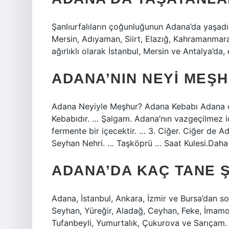
Şanlıurfalıların çoğunluğunun Adana’da yaşadığ
Mersin, Adıyaman, Siirt, Elazığ, Kahramanmara
ağırlıklı olarak İstanbul, Mersin ve Antalya’da
ADANA’NIN NEYI MEŞ
Adana Neyiyle Meşhur? Adana Kebabı Adana den
Kebabıdır. … Şalgam. Adana’nın vazgeçilmez i
fermente bir içecektir. … 3. Ciğer. Ciğer de A
Seyhan Nehri. … Taşköprü … Saat Kulesi.Dah
ADANA’DA KAÇ TANE 
Adana, İstanbul, Ankara, İzmir ve Bursa’dan so
Seyhan, Yüreğir, Aladağ, Ceyhan, Feke, İmamoğ
Tufanbeyli, Yumurtalık, Çukurova ve Sarıçam.