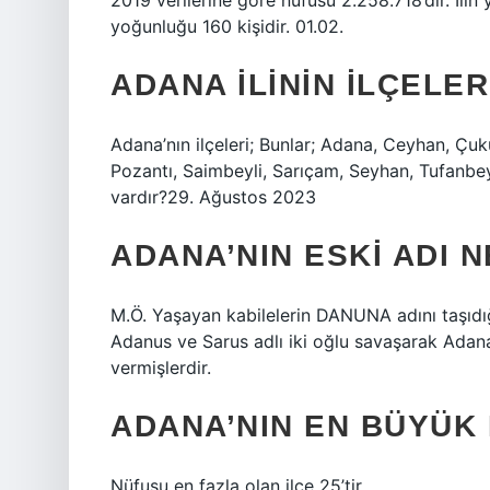
2019 verilerine göre nüfusu 2.258.718’dir. İli
yoğunluğu 160 kişidir. 01.02.
ADANA ILININ ILÇELE
Adana’nın ilçeleri; Bunlar; Adana, Ceyhan, Çuk
Pozantı, Saimbeyli, Sarıçam, Seyhan, Tufanbeyl
vardır?29. Ağustos 2023
ADANA’NIN ESKI ADI N
M.Ö. Yaşayan kabilelerin DANUNA adını taşıdığ
Adanus ve Sarus adlı iki oğlu savaşarak Adana
vermişlerdir.
ADANA’NIN EN BÜYÜK
Nüfusu en fazla olan ilçe 25’tir.