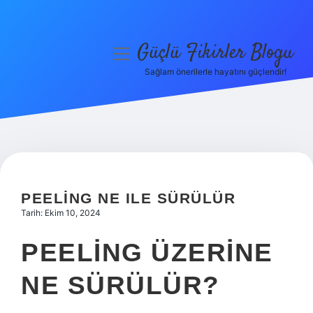
Güçlü Fikirler Blogu
menüyü
aç
Sağlam önerilerle hayatını güçlendir!
Anasayfa
Gizlilik Politikası
Yasal Uyarı
Hakkımızda
PEELING NE ILE SÜRÜLÜR
Tarih: Ekim 10, 2024
PEELING ÜZERINE
NE SÜRÜLÜR?