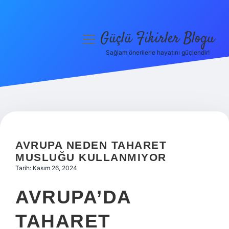
Güçlü Fikirler Blogu
menüyü
aç
Sağlam önerilerle hayatını güçlendir!
Anasayfa
Gizlilik Politikası
Yasal Uyarı
Hakkımızda
AVRUPA NEDEN TAHARET
MUSLUĞU KULLANMIYOR
Tarih: Kasım 26, 2024
AVRUPA’DA
TAHARET