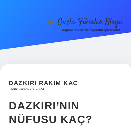
Güçlü Fikirler Blogu
menüyü
aç
Sağlam önerilerle hayatını güçlendir!
Anasayfa
Gizlilik Politikası
Yasal Uyarı
Hakkımızda
DAZKIRI RAKIM KAC
Tarih: Kasım 26, 2024
DAZKIRI’NIN
NÜFUSU KAÇ?