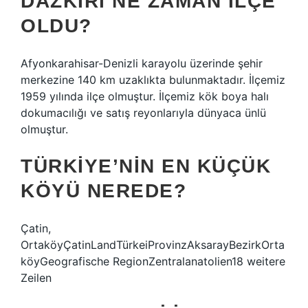
DAZKIRI NE ZAMAN ILÇE
OLDU?
Afyonkarahisar-Denizli karayolu üzerinde şehir
merkezine 140 km uzaklıkta bulunmaktadır. İlçemiz
1959 yılında ilçe olmuştur. İlçemiz kök boya halı
dokumacılığı ve satış reyonlarıyla dünyaca ünlü
olmuştur.
TÜRKIYE’NIN EN KÜÇÜK
KÖYÜ NEREDE?
Çatin,
OrtaköyÇatinLandTürkeiProvinzAksarayBezirkOrta
köyGeografische RegionZentralanatolien18 weitere
Zeilen