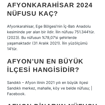
AFYONKARAHISAR 2024
NÜFUSU KAÇ?
Afyonkarahisar, Ege Bölgesi’nin İç-Batı Anadolu
kesiminde yer alan bir ildir. İlin nüfusu 751.344’tür.
(2023). Bu nüfusun %78,07’si şehirlerde
yaşamaktadır (31 Aralık 2021). İlin yüzölçümü
14’tür.
AFYON’UN EN BÜYÜK
ILÇESI HANGISIDIR?
Sandıklı – Afyon ilinin 2021 yılı en büyük ilçesi
Sandıklı merkez, mahalle, köy ve belde nüfusu; |
Facebook.