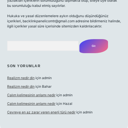
yazdıkları içeriklerin sorumluluğunu taşımakta olup, siteye üye olarak
bu sorumluluğu kabul etmiş sayılırlar.
Hukuka ve yasal düzenlemelere aykırı olduğunu düşündüğünüz
içerikleri,
backlinkpanelicomtr@gmail.com
adresine bildirmeniz halinde,
ilgili içerikler yasal süre içerisinde sitemizden kaldırılacaktır.
Arama
SON YORUMLAR
Realizm nedir din
için
admin
Realizm nedir din
için
Bahar
Çalım kelimesinin anlamı nedir
için
admin
Çalım kelimesinin anlamı nedir
için
Hazal
Çevreye en az zarar veren enerji türü nedir
için
admin