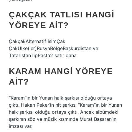
ÇAKÇAK TATLISI HANGI
YÖREYE AIT?
ÇakçakAlternatif isimÇak
ÇakÜlke(ler)RusyaBölgeBaşkurdistan ve
TataristanTipPasta2 satır daha
KARAM HANGI YÖREYE
AIT?
“Karam”ın bir Yunan halk şarkısı olduğu ortaya
çıktı. Hakan Peker’in hit şarkısı “Karam”ın bir Yunan
halk şarkısı olduğu ortaya çıktı. Ancak albümdeki
şarkının söz ve müzik kısmında Murat Başaran’ın
imzası var.