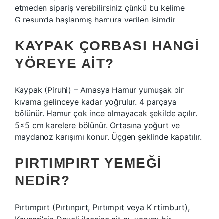
etmeden sipariş verebilirsiniz çünkü bu kelime
Giresun’da haşlanmış hamura verilen isimdir.
KAYPAK ÇORBASI HANGI
YÖREYE AIT?
Kaypak (Piruhi) – Amasya Hamur yumuşak bir
kıvama gelinceye kadar yoğrulur. 4 parçaya
bölünür. Hamur çok ince olmayacak şekilde açılır.
5×5 cm karelere bölünür. Ortasına yoğurt ve
maydanoz karışımı konur. Üçgen şeklinde kapatılır.
PIRTIMPIRT YEMEĞI
NEDIR?
Pırtımpırt (Pırtınpırt, Pırtımpıt veya Kirtimburt),