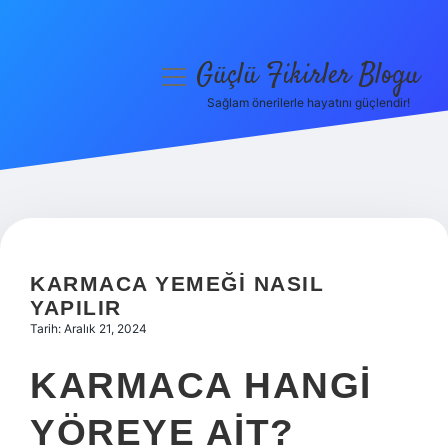
Güçlü Fikirler Blogu
menüyü
aç
Sağlam önerilerle hayatını güçlendir!
Anasayfa
Gizlilik Politikası
Yasal Uyarı
Hakkımızda
KARMACA YEMEĞI NASIL
YAPILIR
Tarih: Aralık 21, 2024
KARMACA HANGI
YÖREYE AIT?