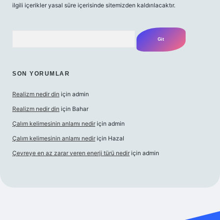
ilgili içerikler yasal süre içerisinde sitemizden kaldırılacaktır.
Arama
SON YORUMLAR
Realizm nedir din
için
admin
Realizm nedir din
için
Bahar
Çalım kelimesinin anlamı nedir
için
admin
Çalım kelimesinin anlamı nedir
için
Hazal
Çevreye en az zarar veren enerji türü nedir
için
admin
üncel giriş
betexper bahis