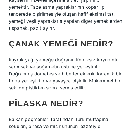
Kayseri’nin Develi ilçesine ait ev yapımı bir
yemektir. Taze asma yapraklarının koparılıp
tencerede pişirilmesiyle oluşan hafif ekşimsi tat,
yemeği yeşil yapraklarla yapılan diğer yemeklerden
(ıspanak, pazı) ayırır.
ÇANAK YEMEĞI NEDIR?
Kuyruk yağı yemeğe doğranır. Kemiksiz koyun eti,
sarımsak ve soğan etin üstüne yerleştirilir.
Doğranmış domates ve biberler eklenir, karanlık bir
fırına yerleştirilir ve yavaşça pişirilir. Mükemmel bir
şekilde piştikten sonra servis edilir.
PILASKA NEDIR?
Balkan göçmenleri tarafından Türk mutfağına
sokulan, pırasa ve mısır ununun lezzetiyle