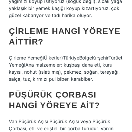
yağımızı koyup ısıtıyoruz (soğuk değil), sıcak yağa
yaklaşık bir yemek kaşığı koyup kızartıyoruz, çok
güzel kabarıyor ve tadı harika oluyor.
ÇIRLEME HANGI YÖREYE
AITTIR?
Çirleme YemeğiÜlke(ler)TürkiyeBölgeKırşehirTürüet
YemeğiAna malzemeler: kuşbaşı dana eti, kuru
kayısı, nohut (ıslatılmış), pekmez, soğan, tereyağı,
salça, tuz, kırmızı pul biber, karabiber.
PÜŞÜRÜK ÇORBASI
HANGI YÖREYE AIT?
Van Püşürük Aşısı Püşürük Aşısı veya Püşürük
Çorbası, etli ve erişteli bir çorba türüdür. Van’ın