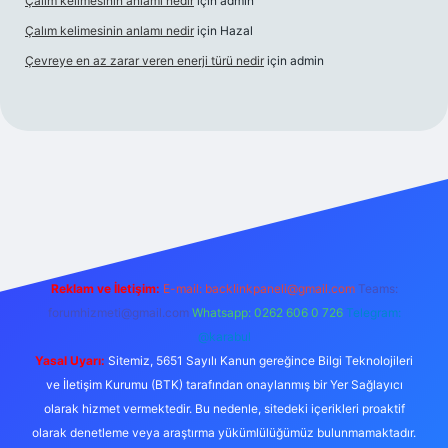
Çalım kelimesinin anlamı nedir
için
admin
Çalım kelimesinin anlamı nedir
için
Hazal
Çevreye en az zarar veren enerji türü nedir
için
admin
l giriş
betexper bahis
Reklam ve İletişim:
E-mail:
backlinkpaneli@gmail.com
Teams:
forumhizmeti@gmail.com
Whatsapp: 0262 606 0 726
Telegram:
@karabul
Yasal Uyarı:
Sitemiz, 5651 Sayılı Kanun gereğince Bilgi Teknolojileri
ve İletişim Kurumu (BTK) tarafından onaylanmış bir Yer Sağlayıcı
olarak hizmet vermektedir. Bu nedenle, sitedeki içerikleri proaktif
olarak denetleme veya araştırma yükümlülüğümüz bulunmamaktadır.