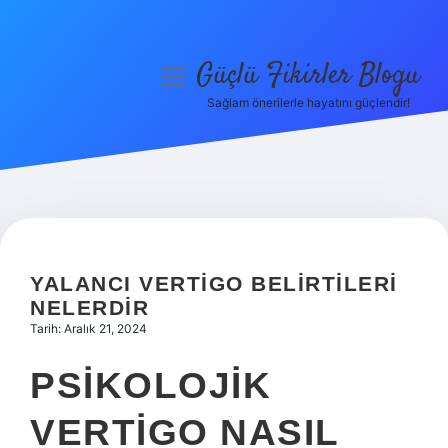
Güçlü Fikirler Blogu
menüyü
aç
Sağlam önerilerle hayatını güçlendir!
Anasayfa
Gizlilik Politikası
Yasal Uyarı
Hakkımızda
YALANCI VERTIGO BELIRTILERI
NELERDIR
Tarih: Aralık 21, 2024
PSIKOLOJIK
VERTIGO NASIL