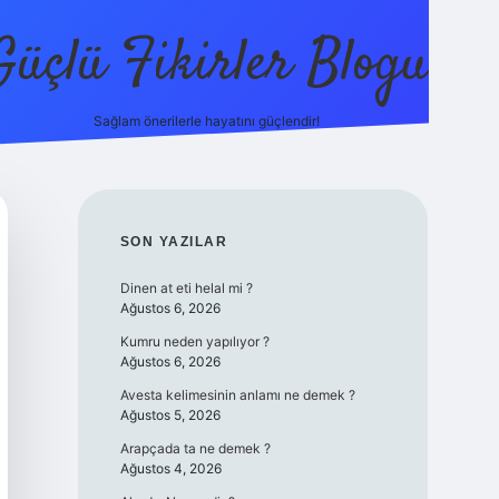
Güçlü Fikirler Blogu
Sağlam önerilerle hayatını güçlendir!
elexbet güncel
SIDEBAR
SON YAZILAR
Dinen at eti helal mi ?
Ağustos 6, 2026
Kumru neden yapılıyor ?
Ağustos 6, 2026
Avesta kelimesinin anlamı ne demek ?
Ağustos 5, 2026
Arapçada ta ne demek ?
Ağustos 4, 2026