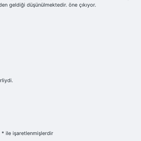
nden geldiği düşünülmektedir. öne çıkıyor.
liydi.
r
*
ile işaretlenmişlerdir