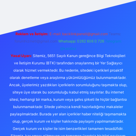
 giriş
betexper bahis
Reklam ve İletişim:
E-mail:
backlinkpaneli@gmail.com
Teams:
forumhizmeti@gmail.com
Whatsapp: 0262 606 0 726
Telegram:
@karabul
Yasal Uyarı:
Sitemiz, 5651 Sayılı Kanun gereğince Bilgi Teknolojileri
ve İletişim Kurumu (BTK) tarafından onaylanmış bir Yer Sağlayıcı
olarak hizmet vermektedir. Bu nedenle, sitedeki içerikleri proaktif
olarak denetleme veya araştırma yükümlülüğümüz bulunmamaktadır.
Ancak, üyelerimiz yazdıkları içeriklerin sorumluluğunu taşımakta olup,
siteye üye olarak bu sorumluluğu kabul etmiş sayılırlar. Bu internet
sitesi, herhangi bir marka, kurum veya şahıs şirketi ile hiçbir bağlantısı
bulunmamaktadır. Sitede yalnızca kendi hazırladığımız makaleler
paylaşılmaktadır. Burada yer alan içerikler haber niteliği taşımamakta
olup, gerçek kurum ve kişiler hakkında paylaşım yapılmamaktadır.
Gerçek kurum ve kişiler ile isim benzerlikleri tamamen tesadüfidir.
Sitemiz, kar amacı gütmeyen ve tamamen ücretsiz bir bilgi paylaşım