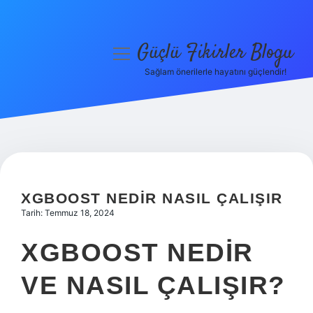
Güçlü Fikirler Blogu
menüyü
aç
Sağlam önerilerle hayatını güçlendir!
Anasayfa
Gizlilik Politikası
Yasal Uyarı
Hakkımızda
XGBOOST NEDIR NASIL ÇALIŞIR
Tarih: Temmuz 18, 2024
XGBOOST NEDIR
VE NASIL ÇALIŞIR?