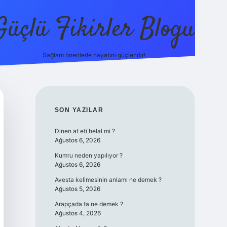
Güçlü Fikirler Blogu
Sağlam önerilerle hayatını güçlendir!
elexbet güncel 
SIDEBAR
SON YAZILAR
Dinen at eti helal mi ?
Ağustos 6, 2026
Kumru neden yapılıyor ?
Ağustos 6, 2026
Avesta kelimesinin anlamı ne demek ?
Ağustos 5, 2026
Arapçada ta ne demek ?
Ağustos 4, 2026