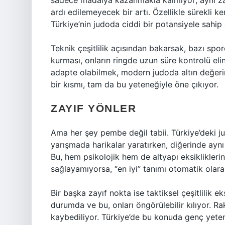
sadece madalya kazanmakla kalmıyor; aynı za
ardı edilemeyecek bir artı. Özellikle sürekli ke
Türkiye’nin judoda ciddi bir potansiyele sahip
Teknik çeşitlilik açısından bakarsak, bazı sp
kurması, onların ringde uzun süre kontrolü elin
adapte olabilmek, modern judoda altın değerin
bir kısmı, tam da bu yeteneğiyle öne çıkıyor.
ZAYIF YÖNLER
Ama her şey pembe değil tabii. Türkiye’deki jud
yarışmada harikalar yaratırken, diğerinde ay
Bu, hem psikolojik hem de altyapı eksikliklerin
sağlayamıyorsa, “en iyi” tanımı otomatik olarak
Bir başka zayıf nokta ise taktiksel çeşitlilik ek
durumda ve bu, onları öngörülebilir kılıyor. Ra
kaybediliyor. Türkiye’de bu konuda genç yetene