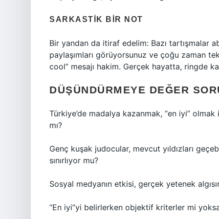
SARKASTIK BIR NOT
Bir yandan da itiraf edelim: Bazı tartışmalar 
paylaşımları görüyorsunuz ve çoğu zaman tekn
cool” mesajı hakim. Gerçek hayatta, ringde k
DÜŞÜNDÜRMEYE DEĞER SOR
Türkiye’de madalya kazanmak, “en iyi” olmak i
mı?
Genç kuşak judocular, mevcut yıldızları geçeb
sınırlıyor mu?
Sosyal medyanın etkisi, gerçek yetenek algıs
“En iyi”yi belirlerken objektif kriterler mi yok