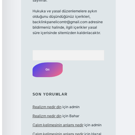
sayılırlar.
Hukuka ve yasal düzenlemelere aykırı
olduğunu düşündüğünüz içerikleri,
backlinkpanelicomtr@gmail.com
adresine
bildirmeniz halinde, ilgili içerikler yasal
süre içerisinde sitemizden kaldırılacaktır.
Arama
SON YORUMLAR
Realizm nedir din
için
admin
Realizm nedir din
için
Bahar
Çalım kelimesinin anlamı nedir
için
admin
Çalım kelimesinin anlamı nedir
için
Hazal