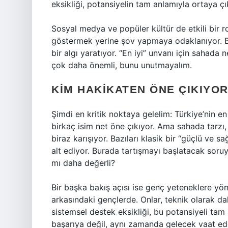
eksikliği, potansiyelin tam anlamıyla ortaya çı
Sosyal medya ve popüler kültür de etkili bir ro
göstermek yerine şov yapmaya odaklanıyor. B
bir algı yaratıyor. “En iyi” unvanı için sahada
çok daha önemli, bunu unutmayalım.
KIM HAKIKATEN ÖNE ÇIKIYO
Şimdi en kritik noktaya gelelim: Türkiye’nin 
birkaç isim net öne çıkıyor. Ama sahada tarzı,
biraz karışıyor. Bazıları klasik bir “güçlü ve s
alt ediyor. Burada tartışmayı başlatacak soru
mı daha değerli?
Bir başka bakış açısı ise genç yeteneklere yön
arkasındaki gençlerde. Onlar, teknik olarak d
sistemsel destek eksikliği, bu potansiyeli tam
başarıya değil, aynı zamanda gelecek vaat ed