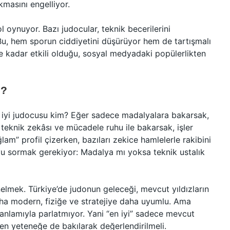
kmasını engelliyor.
l oynuyor. Bazı judocular, teknik becerilerini
u, hem sporun ciddiyetini düşürüyor hem de tartışmalı
 ne kadar etkili olduğu, sosyal medyadaki popülerlikten
R?
en iyi judocusu kim? Eğer sadece madalyalara bakarsak,
 teknik zekâsı ve mücadele ruhu ile bakarsak, işler
ağlam” profil çizerken, bazıları zekice hamlelerle rakibini
yu sormak gerekiyor: Madalya mı yoksa teknik ustalık
elmek. Türkiye’de judonun geleceği, mevcut yıldızların
aha modern, fiziğe ve stratejiye daha uyumlu. Ama
 anlamıyla parlatmıyor. Yani “en iyi” sadece mevcut
en yeteneğe de bakılarak değerlendirilmeli.