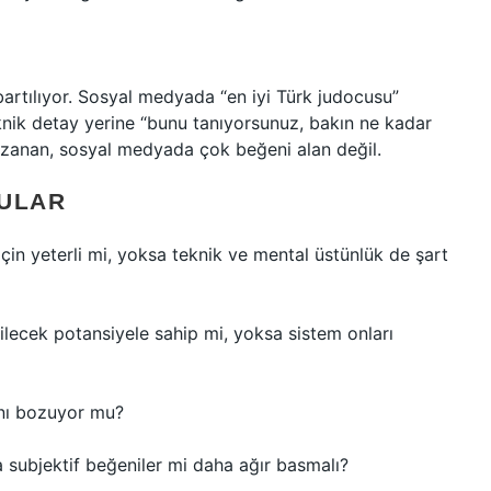
abartılıyor. Sosyal medyada “en iyi Türk judocusu”
ik detay yerine “bunu tanıyorsunuz, bakın ne kadar
azanan, sosyal medyada çok beğeni alan değil.
ULAR
çin yeterli mi, yoksa teknik ve mental üstünlük de şart
ilecek potansiyele sahip mi, yoksa sistem onları
ını bozuyor mu?
sa subjektif beğeniler mi daha ağır basmalı?