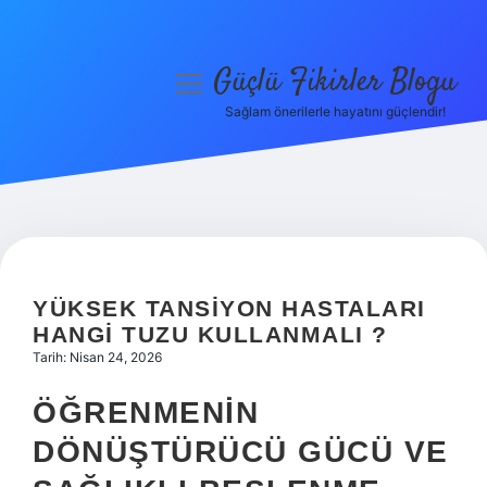
Güçlü Fikirler Blogu
menüyü
aç
Sağlam önerilerle hayatını güçlendir!
Anasayfa
Gizlilik Politikası
Yasal Uyarı
Hakkımızda
YÜKSEK TANSIYON HASTALARI
HANGI TUZU KULLANMALI ?
Tarih: Nisan 24, 2026
ÖĞRENMENIN
DÖNÜŞTÜRÜCÜ GÜCÜ VE